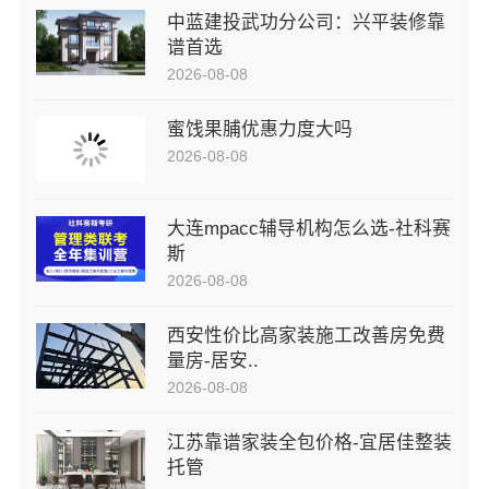
中蓝建投武功分公司：兴平装修靠
谱首选
2026-08-08
蜜饯果脯优惠力度大吗
2026-08-08
大连mpacc辅导机构怎么选-社科赛
斯
2026-08-08
西安性价比高家装施工改善房免费
量房-居安..
2026-08-08
江苏靠谱家装全包价格-宜居佳整装
托管